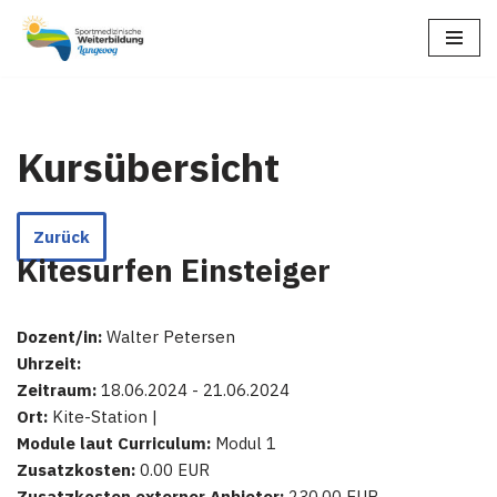
Zum
Inhalt
springen
Kursübersicht
Zurück
Kitesurfen Einsteiger
Dozent/in:
Walter Petersen
Uhrzeit:
Zeitraum:
18.06.2024 - 21.06.2024
Ort:
Kite-Station |
Module laut Curriculum:
Modul 1
Zusatzkosten:
0.00 EUR
Zusatzkosten externer Anbieter:
230.00 EUR