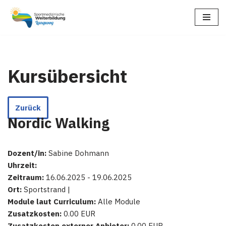
Zum
Inhalt
springen
Kursübersicht
Zurück
Nordic Walking
Dozent/in:
Sabine Dohmann
Uhrzeit:
Zeitraum:
16.06.2025 - 19.06.2025
Ort:
Sportstrand |
Module laut Curriculum:
Alle Module
Zusatzkosten:
0.00 EUR
Zusatzkosten externer Anbieter:
0.00 EUR