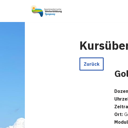
Zum
Inhalt
springen
Kursüber
Zurück
Gol
Dozen
Uhrzei
Zeitr
Ort:
Go
Modul