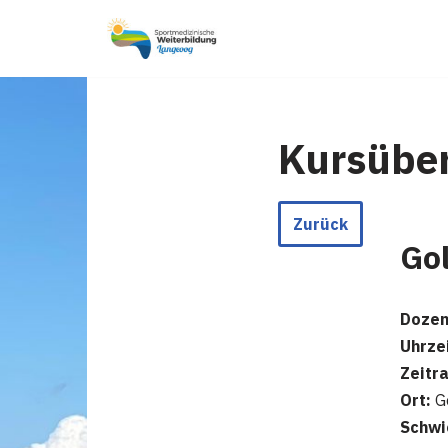
Zum
Inhalt
springen
Kursüber
Zurück
Gol
Dozen
Uhrzei
Zeitr
Ort:
Go
Schwi