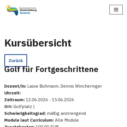
Zum
Inhalt
springen
Kursübersicht
Zurück
Golf für Fortgeschrittene
Dozent/in:
Lasse Buhmann, Dennis Wincheringer
Uhrzeit:
Zeitraum:
12.06.2026 - 15.06.2026
Ort:
Golfplatz |
Schwierigkeitsgrad:
mäßig anstrengend
Module laut Curriculum:
Alle Module
Zusatzkosten:
100.00 EUR