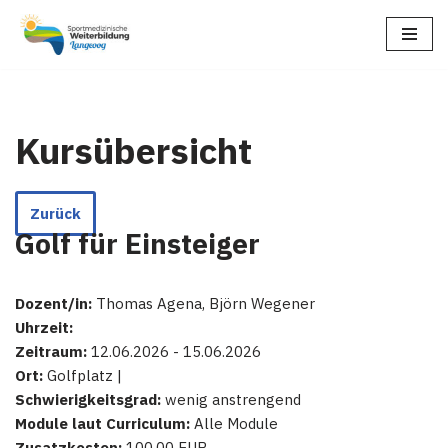
Zum
Inhalt
springen
Kursübersicht
Zurück
Golf für Einsteiger
Dozent/in:
Thomas Agena, Björn Wegener
Uhrzeit:
Zeitraum:
12.06.2026 - 15.06.2026
Ort:
Golfplatz |
Schwierigkeitsgrad:
wenig anstrengend
Module laut Curriculum:
Alle Module
Zusatzkosten:
100.00 EUR